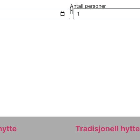
Antall personer
hytte
Tradisjonell hytte