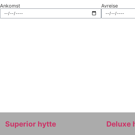
Ankomst
Avreise
Superior hytte
Deluxe 