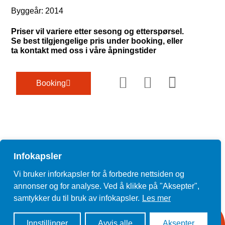
Byggeår: 2014
Priser vil variere etter sesong og etterspørsel.
Se best tilgjengelige pris under booking, eller
ta kontakt med oss i våre åpningstider
Booking
Infokapsler
Vi bruker inforkapsler for å forbedre nettsiden og
annonser og for analyse. Ved å klikke på "Aksepter",
samtykker du til bruk av infokapsler.
Les mer
Innstillinger
Avvis alle
Aksepter