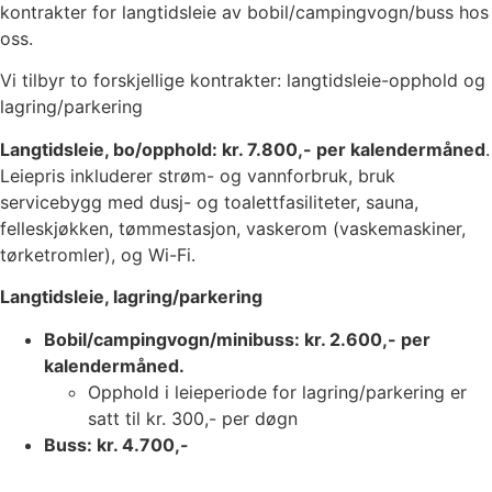
kontrakter for langtidsleie av bobil/campingvogn/buss hos
oss.
Vi tilbyr to forskjellige kontrakter: langtidsleie-opphold og
lagring/parkering
Langtidsleie, bo/opphold: kr. 7.800,- per kalendermåned
.
Leiepris inkluderer strøm- og vannforbruk, bruk
servicebygg med dusj- og toalettfasiliteter, sauna,
felleskjøkken, tømmestasjon, vaskerom (vaskemaskiner,
tørketromler), og Wi-Fi.
Langtidsleie, lagring/parkering
Bobil/campingvogn/minibuss: kr. 2.600,- per
kalendermåned.
Opphold i leieperiode for lagring/parkering er
satt til kr. 300,- per døgn
Buss: kr. 4.700,-