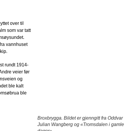
tet over til
alm som var tatt
omsøysundet.
 fra vannhuset
kip.
rst rundt 1914-
Andre veier før
nnsveien og
et ble kalt
romsøbrua ble
Broxbrygga. Bildet er gjenngitt fra Oddvar
Julian Wangberg og «Tromsdalen i gamle
dager»