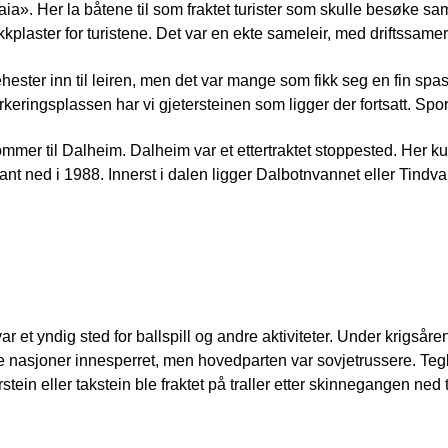
a». Her la båtene til som fraktet turister som skulle besøke sam
kplaster for turistene. Det var en ekte sameleir, med driftssamer
ehester inn til leiren, men det var mange som fikk seg en fin spas
rkeringsplassen har vi gjetersteinen som ligger der fortsatt. S
er til Dalheim. Dalheim var et ettertraktet stoppested. Her kun
t ned i 1988. Innerst i dalen ligger Dalbotnvannet eller Tindv
 et yndig sted for ballspill og andre aktiviteter. Under krigsår
lere nasjoner innesperret, men hovedparten var sovjetrussere. T
ein eller takstein ble fraktet på traller etter skinnegangen ned 