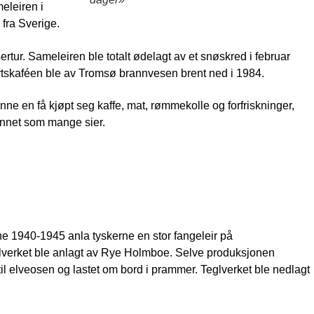
eleiren i
 fra Sverige.
ertur. Sameleiren ble totalt ødelagt av et snøskred i februar
portskaféen ble av Tromsø brannvesen brent ned i 1984.
ne en få kjøpt seg kaffe, mat, rømmekolle og forfriskninger,
annet som mange sier.
ene 1940-1945 anla tyskerne en stor fangeleir på
eglverket ble anlagt av Rye Holmboe. Selve produksjonen
til elveosen og lastet om bord i prammer. Teglverket ble nedlagt