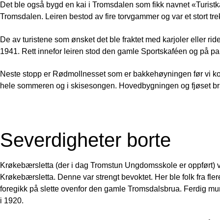
Det ble også bygd en kai i Tromsdalen som fikk navnet «Turistkai
Tromsdalen. Leiren bestod av fire torvgammer og var et stort trek
De av turistene som ønsket det ble fraktet med karjoler eller rid
1941. Rett innefor leiren stod den gamle Sportskaféen og på pa
Neste stopp er Rødmollnesset som er bakkehøyningen før vi komm
hele sommeren og i skisesongen. Hovedbygningen og fjøset bran
Severdigheter borte
Krøkebærsletta (der i dag Tromstun Ungdomsskole er oppført) var
Krøkebærsletta. Denne var strengt bevoktet. Her ble folk fra f
foregikk på slette ovenfor den gamle Tromsdalsbrua. Ferdig murst
i 1920.