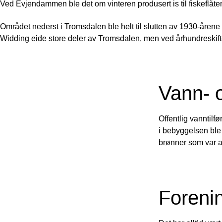
Ved Evjendammen ble det om vinteren produsert is til fiskeflåt
Området nederst i Tromsdalen ble helt til slutten av 1930-årene
Widding eide store deler av Tromsdalen, men ved århundreskif
Vann- 
Offentlig vanntilf
i bebyggelsen ble 
brønner som var an
Forenin