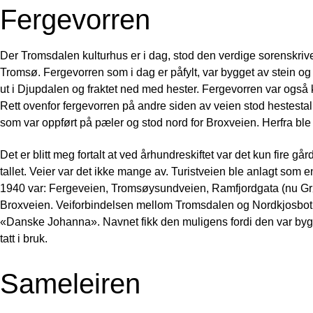
Fergevorren
Der Tromsdalen kulturhus er i dag, stod den verdige sorenskriver
Tromsø. Fergevorren som i dag er påfylt, var bygget av stein og 
ut i Djupdalen og fraktet ned med hester. Fergevorren var også
Rett ovenfor fergevorren på andre siden av veien stod hestesta
som var oppført på pæler og stod nord for Broxveien. Herfra ble d
Det er blitt meg fortalt at ved århundreskiftet var det kun fire 
tallet. Veier var det ikke mange av. Turistveien ble anlagt som en
1940 var: Fergeveien, Tromsøysundveien, Ramfjordgata (nu Gr
Broxveien. Veiforbindelsen mellom Tromsdalen og Nordkjosbotn 
«Danske Johanna». Navnet fikk den muligens fordi den var by
tatt i bruk.
Sameleiren