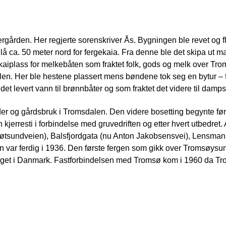
gården. Her regjerte sorenskriver Ås. Bygningen ble revet og flyt
lå ca. 50 meter nord for fergekaia. Fra denne ble det skipa ut m
 kaiplass for melkebåten som fraktet folk, gods og melk over Tr
llen. Her ble hestene plassert mens bøndene tok seg en bytur –
et levert vann til brønnbåter og som fraktet det videre til damps
gårder og gårdsbruk i Tromsdalen. Den videre bosetting begynte fø
 kjerresti i forbindelse med gruvedriften og etter hvert utbedret. 
øtsundveien), Balsfjordgata (nu Anton Jakobsensvei), Lensma
var ferdig i 1936. Den første fergen som gikk over Tromsøysund
gget i Danmark. Fastforbindelsen med Tromsø kom i 1960 da T