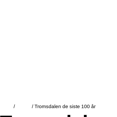
Meny
Hjem
/
Blogg
/
Tromsdalen de siste 100 år