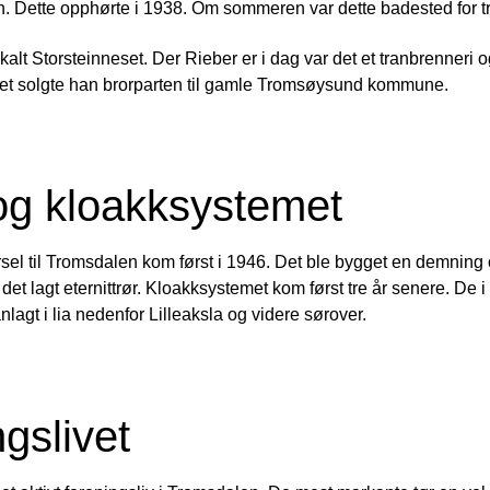
en. Dette opphørte i 1938. Om sommeren var dette badested for 
 kalt Storsteinneset. Der Rieber er i dag var det et tranbrenner
tet solgte han brorparten til gamle Tromsøysund kommune.
og kloakksystemet
ørsel til Tromsdalen kom først i 1946. Det ble bygget en demning
det lagt eternittrør. Kloakksystemet kom først tre år senere. De
lagt i lia nedenfor Lilleaksla og videre sørover.
gslivet