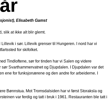
år
psjonist), Elisabeth Gamst
slik at ikke alt blir glemt.
illevik i sør. Lillevik grenser til Hungeren. I nord har vi
artssted for skifolket.
 Tindloftene, sør for tinden har vi Salen og videre
r sør Svarthammervatnet og Djupdalen. I Djupdalen var det
den ene for funksjonærene og den andre for arbeiderne. I
idere Bønnstua. Mot Tromsdalsiden har vi først Storaksla og
rsteinen var ferdig og tatt i bruk i 1961. Restauranten ble tatt i