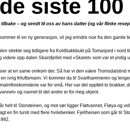
e siste 100 
tilbake – og sendt til oss av hans datter (og vår flinke rese
kommer til en ny generasjon, vil jeg erindre noe fra den gamle tid, 
len
strekte seg tidligere fra Koldbakkbukt på Tomasjord i nord til L
g videre opp dalen Skarsfjellet med «Skaret» som var et yndig utf
er at en same omkom der. Så har vi den vakre Tromsdalstind med
en ivrig friluftsmann. Vi kommer da til Svarthammeren og lenge
a malmforekomstene var for små. Her var det oppført to brakker, 
annet» og navnet til det andre er for meg ukjent.
r helt til Storsteinen, og mot sør ligger Fløtvannet, Fløya og v
agt en fin tursti med flere hvilebenker. Fjellheisen som går til Sto
1992.