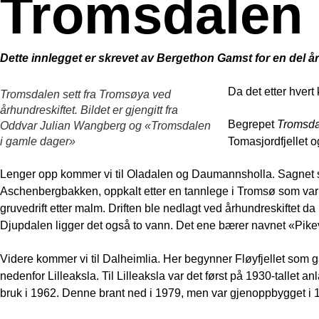
Tromsdalen d
Dette innlegget er skrevet av Bergethon Gamst for en del år 
Da det etter hvert 
Tromsdalen sett fra Tromsøya ved
århundreskiftet. Bildet er gjengitt fra
Begrepet
Tromsda
Oddvar Julian Wangberg og «Tromsdalen
i gamle dager»
Tomasjordfjellet o
Lenger opp kommer vi til Oladalen og Daumannsholla. Sagnet si
Aschenbergbakken, oppkalt etter en tannlege i Tromsø som var 
gruvedrift etter malm. Driften ble nedlagt ved århundreskiftet d
Djupdalen ligger det også to vann. Det ene bærer navnet «Pikev
Videre kommer vi til Dalheimlia. Her begynner Fløyfjellet som gå
nedenfor Lilleaksla. Til Lilleaksla var det først på 1930-tallet anl
bruk i 1962. Denne brant ned i 1979, men var gjenoppbygget i 